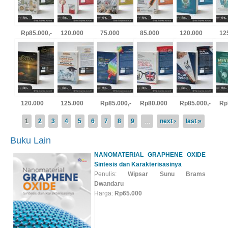
Rp85.000,-
120.000
75.000
85.000
120.000
12
NANOMATERIAL GRAPHENE OXIDE
120.000
125.000
Rp85.000,-
Rp80.000
Rp85.000,-
Rp
Sintesis dan Karakterisasinya
Pages
Penulis:
Wipsar Sunu Brams
1
2
3
4
5
6
7
8
9
…
next ›
last »
Dwandaru
Buku Lain
Harga:
Rp65.000