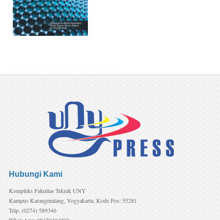
(Prapesan) Persamaan Diferensial Autonomous
Penulis:
Hartono, Nikenasih Binatari
Harga:
Rp75.000,-
Hubungi Kami
Kompleks Fakultas Teknik UNY
Kampus Karangmalang, Yogyakarta, Kode Pos: 55281
Telp. (0274) 589346