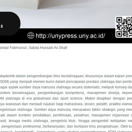
fnindar Fakhrurozi, Sabda Hussain As Shafi
si akademik dalam pengembangan ilmu keolahragaan, khususnya dalam kajian pe
DM) yang menjadi elemen kunci dalam pencapaian prestasi olahraga dan pem
agai aspek sumber daya manusia olahraga secara sistematis, meliputi konsep 
sistem keolahragaan, pengembangan kompetensi, manajemen kinerja, kepe
M olahraga di era globalisasi dan sport science. Materi disajikan dengan pe
 wawasan dan menjadi rujukan bagi mahasiswa, dosen, pelatih, praktisi olahra
ngelolaan olahraga. Sumber daya manusia merupakan faktor strategis yang me
aik dalam konteks pendidikan, pembinaan, pelatihan, manajemen organisasi o
, wasit, tenaga medis olahraga, pengelola klub, hingga pengambil kebijakan 
gelolaan profesional, berkelanjutan, dan berbasis ilmu pengetahuan. Oleh ka
nsep, karakteristik, kompetensi, serta strategi pengembangan SDM olahraga