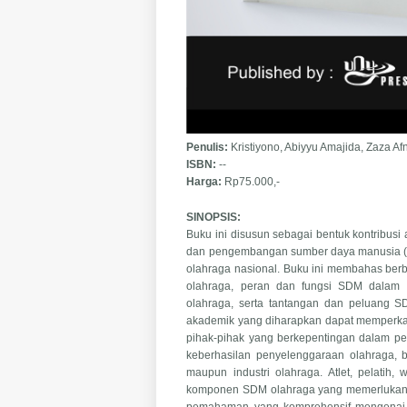
Penulis:
Kristiyono, Abiyyu Amajida, Zaza A
ISBN:
--
Harga:
Rp75.000,-
SINOPSIS:
Buku ini disusun sebagai bentuk kontribu
dan pengembangan sumber daya manusia (S
olahraga nasional. Buku ini membahas berb
olahraga, peran dan fungsi SDM dalam 
olahraga, serta tantangan dan peluang SD
akademik yang diharapkan dapat memperkaya
pihak-pihak yang berkepentingan dalam pe
keberhasilan penyelenggaraan olahraga, b
maupun industri olahraga. Atlet, pelatih
komponen SDM olahraga yang memerlukan pen
pemahaman yang komprehensif mengenai ko