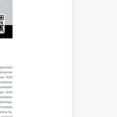
ngelolaan
bangunan
dasar SDM
mimpinan
ndekatan
ga, serta
nentukan
lahraga,
merupakan
rena itu,
 menjadi