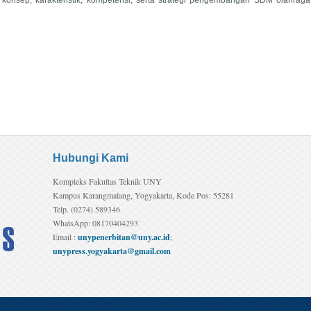
Hubungi Kami
Kompleks Fakultas Teknik UNY
Kampus Karangmalang, Yogyakarta, Kode Pos: 55281
Telp. (0274) 589346
WhatsApp: 08170404293
Email :
unypenerbitan@uny.ac.id
;
unypress.yogyakarta@gmail.com