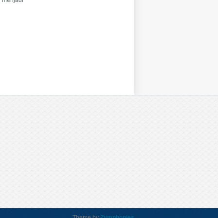
Theme by
Zymphonies