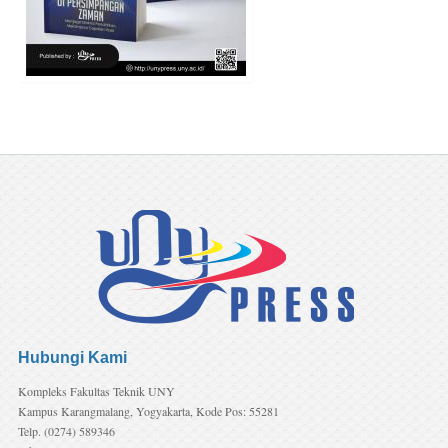
(Preorder)
Hereditas
Manusia
Penulis:
Kartika
Ratna
Pertiwi,
Paramita C
Kuswandi
Harga:
Rp80.000,-
Hubungi Kami
Kompleks Fakultas Teknik UNY
Kampus Karangmalang, Yogyakarta, Kode Pos: 55281
Telp. (0274) 589346