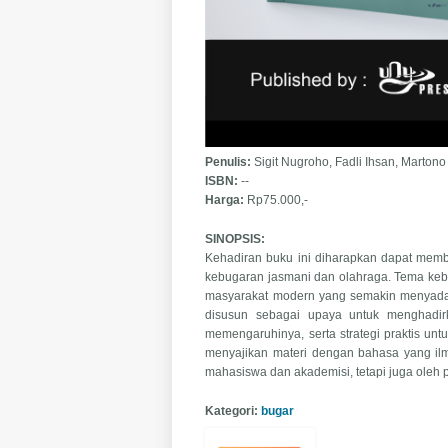
Penulis:
Sigit Nugroho, Fadli Ihsan, Martono
ISBN:
--
Harga:
Rp75.000,-
SINOPSIS:
Kehadiran buku ini diharapkan dapat memb
kebugaran jasmani dan olahraga. Tema kebu
masyarakat modern yang semakin menyadari p
disusun sebagai upaya untuk menghadir
memengaruhinya, serta strategi praktis un
menyajikan materi dengan bahasa yang ilm
mahasiswa dan akademisi, tetapi juga oleh p
Kategori:
bugar