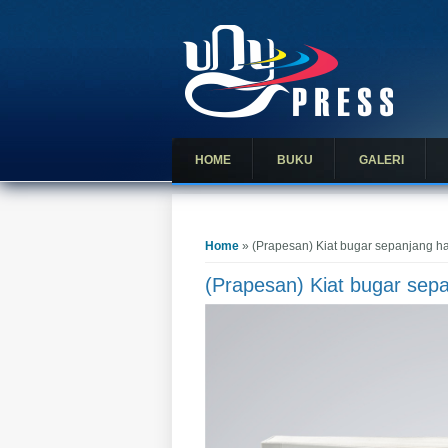
HOME
BUKU
GALERI
You are here
Home
» (Prapesan) Kiat bugar sepanjang h
(Prapesan) Kiat bugar sep