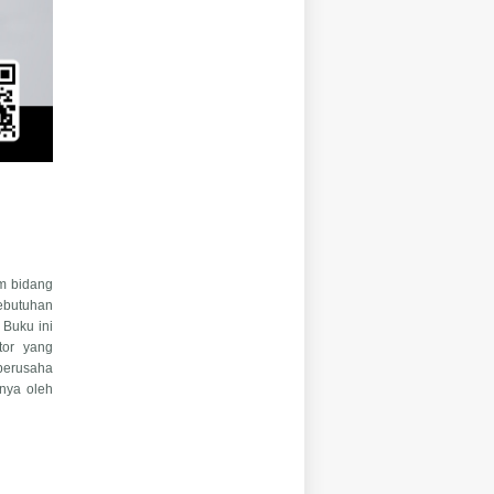
m bidang
kebutuhan
 Buku ini
tor yang
 berusaha
nya oleh