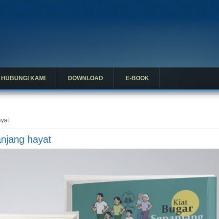
HUBUNGI KAMI
DOWNLOAD
E-BOOK
ayat
anjang hayat