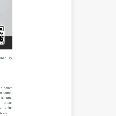
pher Lay,
en dalam
dihadapi
kultural,
ah dasar.
an untuk
ngan.