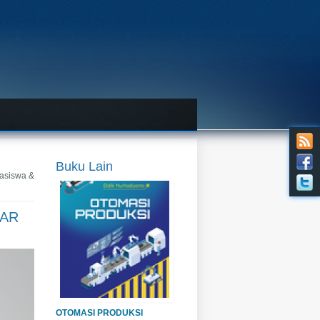
Penulis:
Didik Nurhadiyanto
Harga:
Rp60.000,-
Buku Lain
asiswa &
SAR