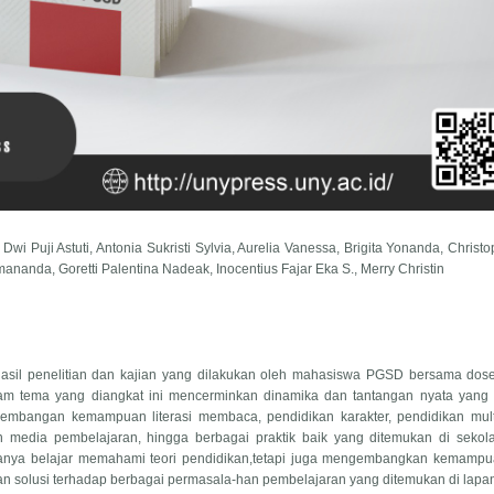
i Puji Astuti, Antonia Sukristi Sylvia, Aurelia Vanessa, Brigita Yonanda, Christo
mananda, Goretti Palentina Nadeak, Inocentius Fajar Eka S., Merry Christin
sil penelitian dan kajian yang dilakukan oleh mahasiswa PGSD bersama dos
gam tema yang diangkat ini mencerminkan dinamika dan tantangan nyata yang 
gembangan kemampuan literasi membaca, pendidikan karakter, pendidikan multi
an media pembelajaran, hingga berbagai praktik baik yang ditemukan di sekol
 hanya belajar memahami teori pendidikan,tetapi juga mengembangkan kemampu
n solusi terhadap berbagai permasala-han pembelajaran yang ditemukan di lapa