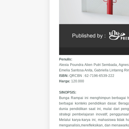
Penulis:
Alexia Poundra Alien Putri Sembada, Agnes Dw
Emelia Santosa Anita, Gabriella Lintanng Ri
ISBN:
QRCBN : 62-7196-6539-222
Harga:
120.000
SINOPSIS:
Bunga Rampai ini menghimpun berbagai ha
berbagai konteks pendidikan dasar. Bera
dunia pendidikan saat ini, mulai dari pen
strategi pembelajaran inovatif, pengguna
Melalui karya-karya ini, mahasiswa tidak
menganalisis,mereﬂeksikan, dan menawarka