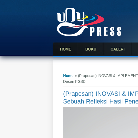
HOME
BUKU
GALERI
You are here
Home
» (Prapesan) INOVASI & IMPLEMENTA
Dosen PGSD
(Prapesan) INOVASI & 
Sebuah Refleksi Hasil Pe