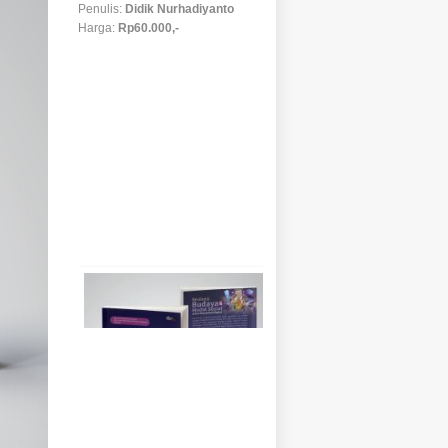
(Prapesan) Resiliensi budaya
dan modal sosial di era
masyarakat digital
Penulis:
Siti Irene Astuti
Dwiningrum, Siti Luzviminda
Harum Pratiwi Setyawan,
Maryani
Harga:
Rp75.000,-