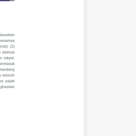
dasarkan
besarnya
rah) (2)
n adanya
 rakyat.
 termasuk
memandang
a seluruh
ka pajak
nghasilan