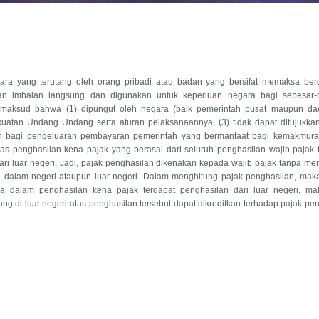
gara yang terutang oleh orang pribadi atau badan yang bersifat memaksa ber
n imbalan langsung dan digunakan untuk keperluan negara bagi sebesar-
maksud bahwa (1) dipungut oleh negara (baik pemerintah pusat maupun dae
uatan Undang Undang serta aturan pelaksanaannya, (3) tidak dapat ditujukka
kan bagi pengeluaran pembayaran pemerintah yang bermanfaat bagi kemakmuran
tas penghasilan kena pajak yang berasal dari seluruh penghasilan wajib pajak
dari luar negeri. Jadi, pajak penghasilan dikenakan kepada wajib pajak tanpa 
ri dalam negeri ataupun luar negeri. Dalam menghitung pajak penghasilan, mak
la dalam penghasilan kena pajak terdapat penghasilan dari luar negeri, ma
ng di luar negeri atas penghasilan tersebut dapat dikreditkan terhadap pajak pe