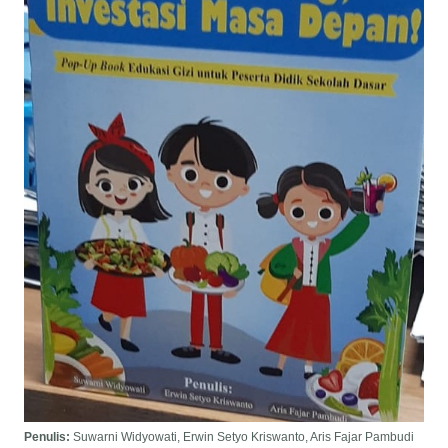
Penulis:
Suwarni Widyowati, Erwin Setyo Kriswanto, Aris Fajar Pambudi