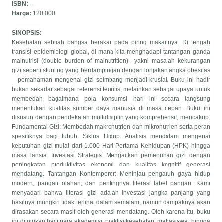
ISBN:
--
Harga:
120.000
SINOPSIS:
Kesehatan sebuah bangsa berakar pada piring makannya. Di tengah
transisi epidemiologi global, di mana kita menghadapi tantangan ganda
malnutrisi (double burden of malnutrition)—yakni masalah kekurangan
gizi seperti stunting yang berdampingan dengan lonjakan angka obesitas
—pemahaman mengenai gizi seimbang menjadi krusial. Buku ini hadir
bukan sekadar sebagai referensi teoritis, melainkan sebagai upaya untuk
membedah bagaimana pola konsumsi hari ini secara langsung
menentukan kualitas sumber daya manusia di masa depan. Buku ini
disusun dengan pendekatan multidisiplin yang komprehensif, mencakup:
Fundamental Gizi: Membedah makronutrien dan mikronutrien serta peran
spesifiknya bagi tubuh. Siklus Hidup: Analisis mendalam mengenai
kebutuhan gizi mulai dari 1.000 Hari Pertama Kehidupan (HPK) hingga
masa lansia. Investasi Strategis: Mengaitkan pemenuhan gizi dengan
peningkatan produktivitas ekonomi dan kualitas kognitif generasi
mendatang. Tantangan Kontemporer: Meninjau pengaruh gaya hidup
modern, pangan olahan, dan pentingnya literasi label pangan. Kami
menyadari bahwa literasi gizi adalah investasi jangka panjang yang
hasilnya mungkin tidak terlihat dalam semalam, namun dampaknya akan
dirasakan secara masif oleh generasi mendatang. Oleh karena itu, buku
ini ditujukan bagi para akademisi, praktisi kesehatan, mahasiswa, hingga