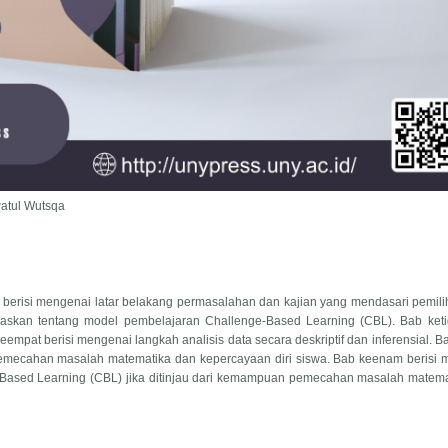
atul Wutsqa
a berisi mengenai latar belakang permasalahan dan kajian yang mendasari pemili
laskan tentang model pembelajaran Challenge-Based Learning (CBL). Bab ketig
keempat berisi mengenai langkah analisis data secara deskriptif dan inferensial. B
pemecahan masalah matematika dan kepercayaan diri siswa. Bab keenam berisi 
-Based Learning (CBL) jika ditinjau dari kemampuan pemecahan masalah matema