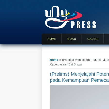
HOME
BUKU
GALERI
You are here
Home
» (Prelims) Menjelajahi Potensi Mo
Kepercayaan Diri Siswa
(Prelims) Menjelajahi Pote
pada Kemampuan Pemecaha