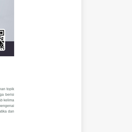
han topik
a berisi
ab kelima
mengenai
tika dan