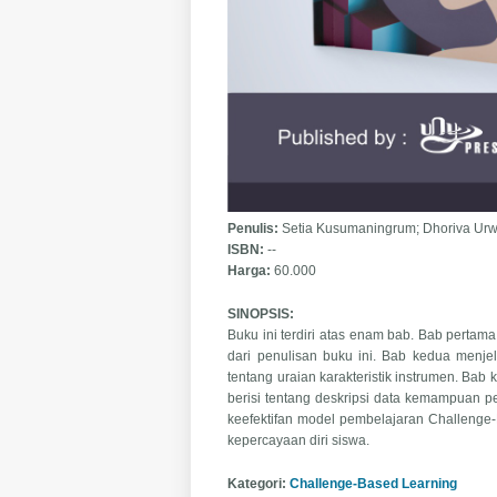
Penulis:
Setia Kusumaningrum; Dhoriva Urw
ISBN:
--
Harga:
60.000
SINOPSIS:
Buku ini terdiri atas enam bab. Bab pertam
dari penulisan buku ini. Bab kedua menje
tentang uraian karakteristik instrumen. Bab 
berisi tentang deskripsi data kemampuan 
keefektifan model pembelajaran Challenge
kepercayaan diri siswa.
Kategori:
Challenge-Based Learning