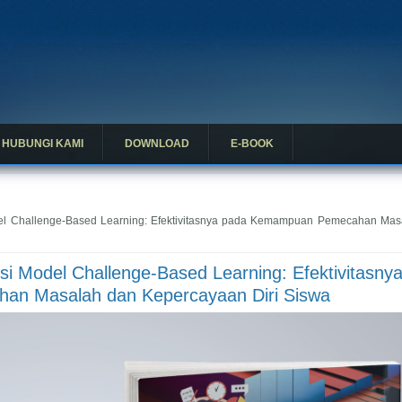
HUBUNGI KAMI
DOWNLOAD
E-BOOK
del Challenge-Based Learning: Efektivitasnya pada Kemampuan Pemecahan Mas
nsi Model Challenge-Based Learning: Efektivitasny
n Masalah dan Kepercayaan Diri Siswa