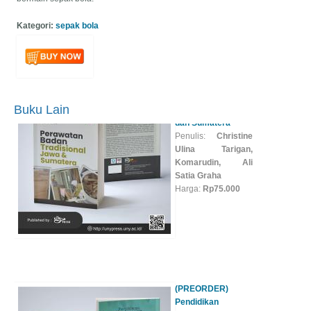
Perawatan Badan
Tradisional Jawa
Kategori:
sepak bola
dan Sumatera
Penulis:
Christine
Ulina Tarigan,
Komarudin, Ali
Satia Graha
Harga:
Rp75.000
Buku Lain
(PREORDER)
Pendidikan
Lingkungan Berbasis
Kearifan Lokal
Penulis:
Nurdiyah
Lestari, Paidi, Slamet
Suyanto, Ernawati
Harga:
Rp50.000