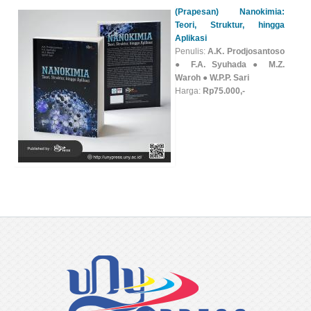
(Prapesan) Nanokimia:
Teori, Struktur, hingga
Aplikasi
Penulis:
A.K. Prodjosantoso
● F.A. Syuhada ● M.Z.
Waroh ● W.P.P. Sari
Harga:
Rp75.000,-