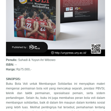
Penulis:
Suhadi & Yuyun Ari Wibowo
ISBN:
--
Harga:
Rp75.000,-
SINOPSIS:
Buku Bola Voli untuk Membangun Solidaritas ini menyajikan materi
mengenai permainan bola voli yang mencakup sejarah, prestasi PBVSI,
teknik dan taktik permainan, spesialisasi pemain, serta sistem
pertandingan. Selain itu, buku ini juga membahas peran bola voli dalam
membangun solidaritas, baik di dalam tim maupun dalam konteks sosial
yang lebih luas. Melihat pentingnya hal tersebut, pemahaman tentang