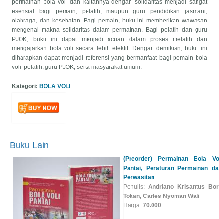
permainan bola voli dan kaitannya dengan solidaritas menjadi sangat
esensial bagi pemain, pelatih, maupun guru pendidikan jasmani,
olahraga, dan kesehatan. Bagi pemain, buku ini memberikan wawasan
mengenai makna solidaritas dalam permainan. Bagi pelatih dan guru
PJOK, buku ini dapat menjadi acuan dalam proses melatih dan
mengajarkan bola voli secara lebih efektif. Dengan demikian, buku ini
diharapkan dapat menjadi referensi yang bermanfaat bagi pemain bola
voli, pelatih, guru PJOK, serta masyarakat umum.
Kategori:
BOLA VOLI
(Preorder) Permainan Bola Vol
Pantai, Peraturan Permainan da
Perwasitan
Penulis:
Andriano Krisantus Bor
Buku Lain
Tokan, Carles Nyoman Wali
Harga:
70.000