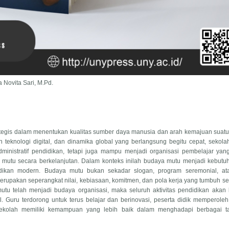
a Novita Sari, M.Pd.
rategis dalam menentukan kualitas sumber daya manusia dan arah kemajuan suat
teknologi digital, dan dinamika global yang berlangsung begitu cepat, sekolah
inistratif pendidikan, tetapi juga mampu menjadi organisasi pembelajar yang
an mutu secara berkelanjutan. Dalam konteks inilah budaya mutu menjadi kebut
dikan modern. Budaya mutu bukan sekadar slogan, program seremonial, ata
erupakan seperangkat nilai, kebiasaan, komitmen, dan pola kerja yang tumbuh se
utu telah menjadi budaya organisasi, maka seluruh aktivitas pendidikan akan
al. Guru terdorong untuk terus belajar dan berinovasi, peserta didik memperole
 sekolah memiliki kemampuan yang lebih baik dalam menghadapi berbagai t