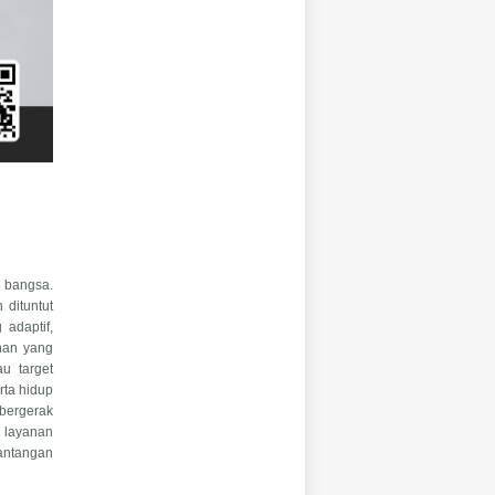
u bangsa.
 dituntut
 adaptif,
uhan yang
u target
rta hidup
 bergerak
h layanan
antangan