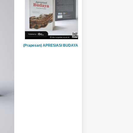
(Prapesan) APRESIASI BUDAYA
(TEORI DAN PRAKTIK)
Penulis:
Dr. Siti Perdi Rahayu,
M.Hum Tika Zuleika, S,Pd, M.Pd
Hilda Dian Nova Novitasari,
S.Pd., M.Pd.
Harga:
75.000