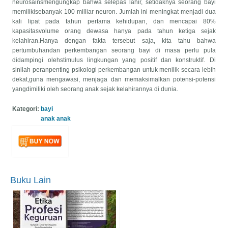
neurosainsmengungkap bahwa selepas lahir, setidaknya seorang bayi
memilikisebanyak 100 milliar neuron. Jumlah ini meningkat menjadi dua
kali lipat pada tahun pertama kehidupan, dan mencapai 80%
kapasitasvolume orang dewasa hanya pada tahun ketiga sejak
kelahiran.Hanya dengan fakta tersebut saja, kita tahu bahwa
pertumbuhandan perkembangan seorang bayi di masa perlu pula
didampingi olehstimulus lingkungan yang positif dan konstruktif. Di
(Preorder) Etika
sinilah peranpenting psikologi perkembangan untuk menilik secara lebih
Profesi Keguruan
dekat,guna mengawasi, menjaga dan memaksimalkan potensi-potensi
Penulis:
Muhyadi,
yangdimiliki oleh seorang anak sejak kelahirannya di dunia.
Umar Yeni Suyanto,
Arum Suryaningtyas
Kategori:
bayi
Harga:
85.000
anak anak
Buku Lain
(preorder) Elektronika
Dasar