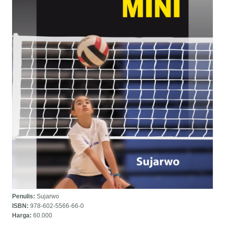
Penulis:
Sujarwo
ISBN:
978-602-5566-66-0
Harga:
60.000