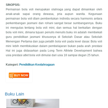
SINOPSIS:
Permainan bola voli merupakan olahraga yang dapat dimainkan oleh
anak-anak sapai orang dewasa, pria aupun wanita. Kegunaan
permainan bola voli dlam pembentukan individu secara harmonis antara
perkembangan jasmani dan rohani sangat besar sumbangannya. Buku
ini mengulas tentang bola voli mini, dan semua hal berkaitan dengan
(Prapesan) BUKU PINT
bola voli mini, dimana tujuan penulis menulis buku ini adalah membekali
DIABETES Panduan Hidup Seh
guru pendidikan jasmani khususnya di Sekolah Dasar atau Sekolah
bagi Pasien dan Keluarga
Menengan Pertama dan juga pelatih bola voli pada level dasar. Bola voli
Penulis:
Rachmah Laks
mini lebih memfokuskan dalam pembelajaran bukan pada arah prestasi
Ambardini & BM Wara Kushartanti
Hal ini juga didasarkan pada Long Term Athlete Development bahwa
Harga:
80.000
usia prestasi atlet bola voli dimulai dari usia 18 sampai degan 25 tahun.
Kategori:
Pendidikan Keolahragaan
Buku Lain
(preorder) Pendidikan
Karakter Religius Berbasis